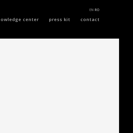
EN
RO
nowledge center
press kit
contact