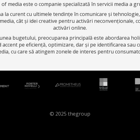
of media este o companie specializată în servicii media a gr
la curent cu ultimele tendințe în comunicare și tehnologie,
 media, cât și idei creative pentru activări neconvenționale, 
activări online.
unea bugetului, preocuparea principală este abordarea holi
ccent pe eficiență, optimizare, dar și pe identificarea sau c
dia, cu care să atingem zonele de interes pentru consumato
© 2025 thegroup