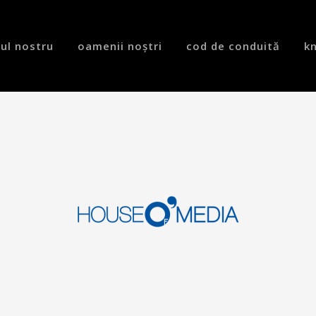
lul nostru
oamenii noștri
cod de conduită
k