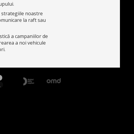
upului.
 strategiile noastre
comunicare la raft sau
stică a campaniilor de
rearea a noi vehicule
ri.