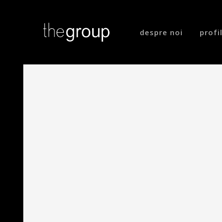
despre noi
profi