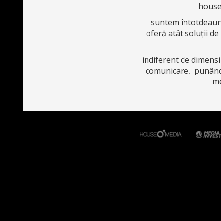
house 
suntem întotdeauna 
oferă atât soluții de
indiferent de dimensi
comunicare, punând a
me