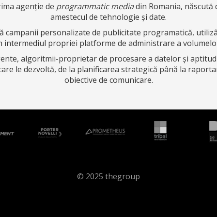
rima agenție de
programmatic media
din Romania, născută 
amestecul de tehnologie și date.
 campanii personalizate de publicitate programatică, utilizâ
n intermediul propriei platforme de administrare a volumelor
te, algoritmii-proprietar de procesare a datelor și aptitudi
re le dezvoltă, de la planificarea strategică până la raporta
obiective de comunicare.
© 2025 thegroup