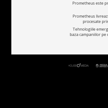
Prometheus este p
Prometheus livrează
procesate pri
Tehnologiile emergen
baza campaniilor pe ca