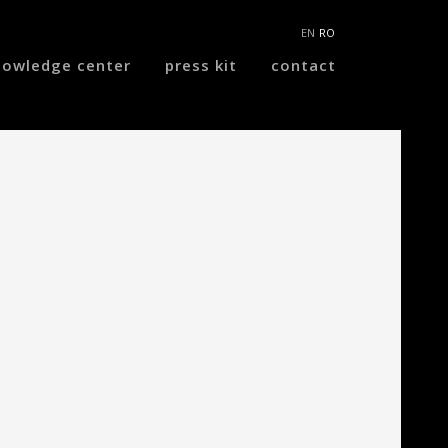
EN
RO
nowledge center
press kit
contact