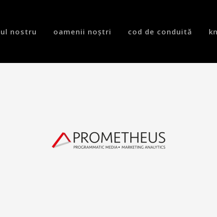
lul nostru
oamenii noștri
cod de conduită
k