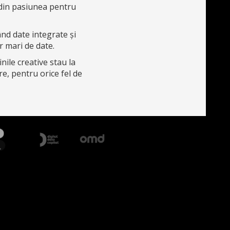
din pasiunea pentru
nd date integrate și
 mari de date.
nile creative stau la
re, pentru orice fel de